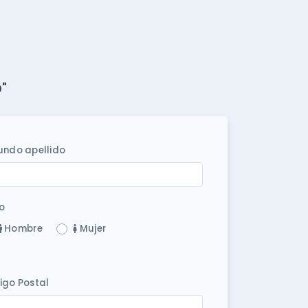
"
undo apellido
o
Hombre
Mujer
igo Postal